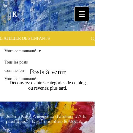
JK
L'ATELIER DES ENFANTS
Votre communauté
Tous les posts
Posts à venir
Commencer
Votre communauté
Découvrez d'autres catégories de ce blog
ou revenez plus tard.
Jeanne Kalt - Animatrice d'ateliers d'Arts
plastiques - Dessin-peinture & Modelage